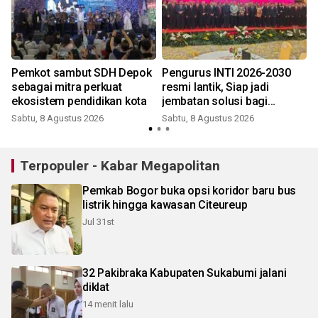
Pemkot sambut SDH Depok
Pengurus INTI 2026-2030
a
sebagai mitra perkuat
resmi lantik, Siap jadi
ekosistem pendidikan kota
jembatan solusi bagi
persoalan bangsa
Sabtu, 8 Agustus 2026
Sabtu, 8 Agustus 2026
Terpopuler - Kabar Megapolitan
Pemkab Bogor buka opsi koridor baru bus
listrik hingga kawasan Citeureup
Jul 31st
32 Pakibraka Kabupaten Sukabumi jalani
diklat
14 menit lalu