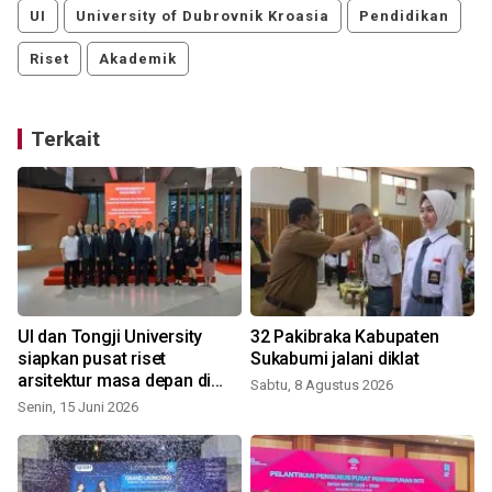
UI
University of Dubrovnik Kroasia
Pendidikan
Riset
Akademik
Terkait
UI dan Tongji University
32 Pakibraka Kabupaten
siapkan pusat riset
Sukabumi jalani diklat
arsitektur masa depan di
Sabtu, 8 Agustus 2026
Asia Tenggara
Senin, 15 Juni 2026