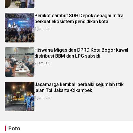
Pemkot sambut SDH Depok sebagai mitra
perkuat ekosistem pendidikan kota
1 jam lalu
Hiswana Migas dan DPRD Kota Bogor kawal
distribusi BBM dan LPG subsidi
2 jam lalu
Jasamarga kembali perbaiki sejumlah titik
jalan Tol Jakarta-Cikampek
2 jam lalu
Foto