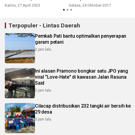
Kamis, 27 April 2023
Selasa, 24 Oktober 2017
K
Terpopuler - Lintas Daerah
Pemkab Pati bantu optimalkan penyerapan
garam petani
2 jam lalu
Ini alasan Pramono bongkar satu JPO yang
viral "Love-Hate" di kawasan Jalan Rasuna
Said
2 jam lalu
Cilacap distribusikan 232 tangki air bersih ke
29 desa
3 jam lalu