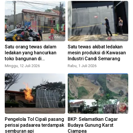
Satu orang tewas dalam
Satu tewas akibat ledakan
ledakan yang hancurkan
mesin produksi di Kawasan
toko bangunan di
Industri Candi Semarang
Purwakarta
Minggu, 12 Juli 2026
Rabu, 1 Juli 2026
Pengelola Tol Cipali pasang
BKP: Selamatkan Cagar
perisai padaarea terdampak
Budaya Gunung Karst
semburan api
Ciampea