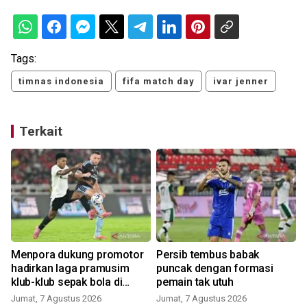
Tags:
timnas indonesia
fifa match day
ivar jenner
Terkait
Menpora dukung promotor
Persib tembus babak
hadirkan laga pramusim
puncak dengan formasi
klub-klub sepak bola di
pemain tak utuh
Indonesia
Jumat, 7 Agustus 2026
Jumat, 7 Agustus 2026