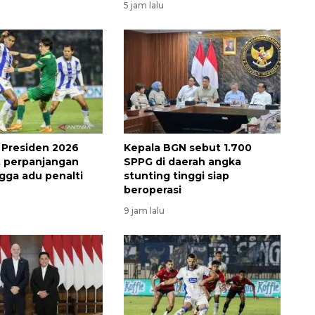
5 jam lalu
a Presiden 2026
Kepala BGN sebut 1.700
ut perpanjangan
SPPG di daerah angka
gga adu penalti
stunting tinggi siap
beroperasi
9 jam lalu
Memberantas kejahatan
jalanan Jakarta
2026-08-05 18:00:00