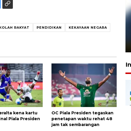
KOLAH RAKYAT
PENDIDIKAN
KEKAYAAN NEGARA
Pelanggan Filaha Farm setia
sampai 8 tahan?
1 Juni 2026 05:47
I
eralta kena kartu
OC Piala Presiden tegaskan
inal Piala Presiden
penetapan waktu rehat 48
jam tak sembarangan