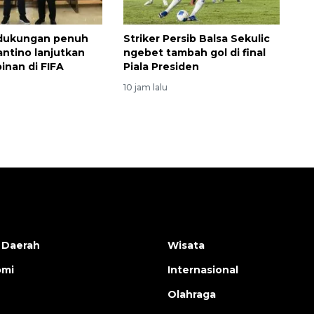
 dukungan penuh
Striker Persib Balsa Sekulic
antino lanjutkan
ngebet tambah gol di final
nan di FIFA
Piala Presiden
10 jam lalu
 Daerah
Wisata
omi
Internasional
Olahraga