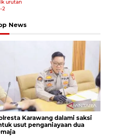
op News
olresta Karawang dalami saksi
ntuk usut penganiayaan dua
emaja