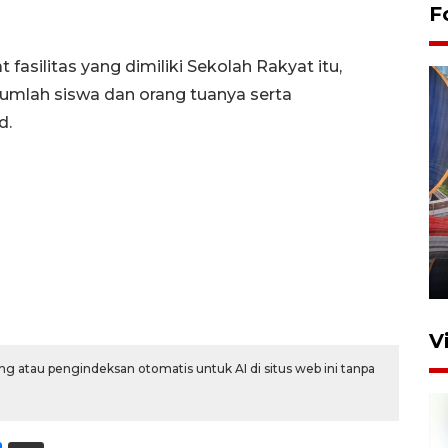
F
 fasilitas yang dimiliki Sekolah Rakyat itu,
jumlah siswa dan orang tuanya serta
d.
Komisi V DPR tinjau
perlintasan sebidang di
Stasiun Bogor
12 Juni 2026 18:49
V
g atau pengindeksan otomatis untuk AI di situs web ini tanpa