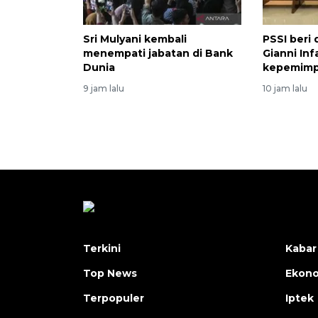
Sri Mulyani kembali
PSSI beri
menempati jabatan di Bank
Gianni Inf
Dunia
kepemimpi
9 jam lalu
10 jam lalu
Terkini
Kabar
Top News
Ekon
Terpopuler
Iptek