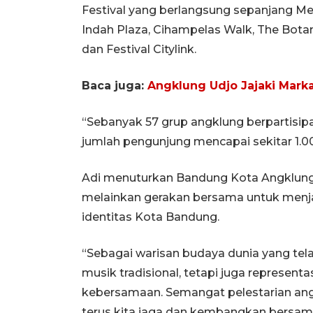
Festival yang berlangsung sepanjang Mei
Indah Plaza, Cihampelas Walk, The Bot
dan Festival Citylink.
Baca juga:
Angklung Udjo Jajaki Marka
“Sebanyak 57 grup angklung berpartisip
jumlah pengunjung mencapai sekitar 1.00
Adi menuturkan Bandung Kota Angklung F
melainkan gerakan bersama untuk menj
identitas Kota Bandung.
“Sebagai warisan budaya dunia yang tel
musik tradisional, tetapi juga representas
kebersamaan. Semangat pelestarian ang
terus kita jaga dan kembangkan bersama