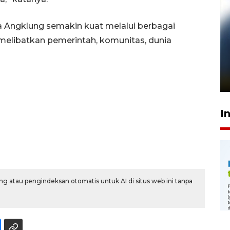
a Angklung semakin kuat melalui berbagai
melibatkan pemerintah, komunitas, dunia
Pelanggan Filaha Farm setia
sampai 8 tahan?
1 Juni 2026 05:47
I
g atau pengindeksan otomatis untuk AI di situs web ini tanpa