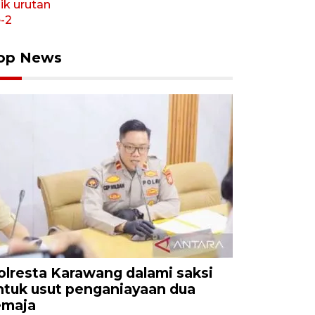
op News
olresta Karawang dalami saksi
ntuk usut penganiayaan dua
emaja