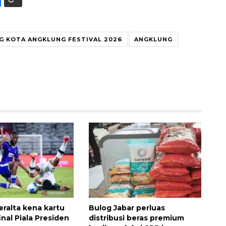
 KOTA ANGKLUNG FESTIVAL 2026
ANGKLUNG
Memberantas kejahatan
jalanan Jakarta
eralta kena kartu
Bulog Jabar perluas
inal Piala Presiden
distribusi beras premium
2026-08-05 18:00:00