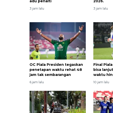
adu penalti
2026.
3 jam lalu
3 jam lalu
OC Piala Presiden tegaskan
Final Pial
penetapan waktu rehat 48
bisa lanj
jam tak sembarangan
waktu hin
6 jam lalu
10 jam lalu