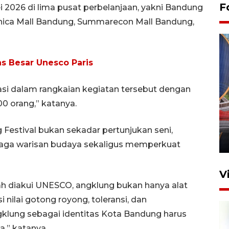
F
 2026 di lima pusat perbelanjaan, yakni Bandung
anica Mall Bandung, Summarecon Mall Bandung,
s Besar Unesco Paris
asi dalam rangkaian kegiatan tersebut dengan
Komisi V DPR tinjau
0 orang,” katanya.
perlintasan sebidang di
Stasiun Bogor
estival bukan sekadar pertunjukan seni,
12 Juni 2026 18:49
aga warisan budaya sekaligus memperkuat
V
ah diakui UNESCO, angklung bukan hanya alat
i nilai gotong royong, toleransi, dan
klung sebagai identitas Kota Bandung harus
,” katanya.