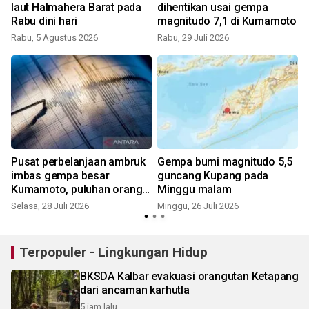
laut Halmahera Barat pada
dihentikan usai gempa
Rabu dini hari
magnitudo 7,1 di Kumamoto
Rabu, 5 Agustus 2026
Rabu, 29 Juli 2026
S
Pusat perbelanjaan ambruk
Gempa bumi magnitudo 5,5
imbas gempa besar
guncang Kupang pada
Kumamoto, puluhan orang
Minggu malam
terjebak
Selasa, 28 Juli 2026
Minggu, 26 Juli 2026
M
Terpopuler - Lingkungan Hidup
BKSDA Kalbar evakuasi orangutan Ketapang
dari ancaman karhutla
5 jam lalu