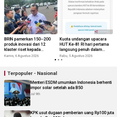
BRIN pamerkan 150--200
Kuota undangan upacara
produk inovasi dari 12
HUT Ke-81 RI hari pertama
klaster riset kepada
langsung penuh dalam
Presiden
waktu 1 jam
Kamis, 6 Agustus 2026
Rabu, 5 Agustus 2026
J
Terpopuler - Nasional
Menteri ESDM umumkan Indonesia berhenti
impor solar setelah ada B50
Jul 9th
KPK usut dugaan pemberian uang Rp100 juta