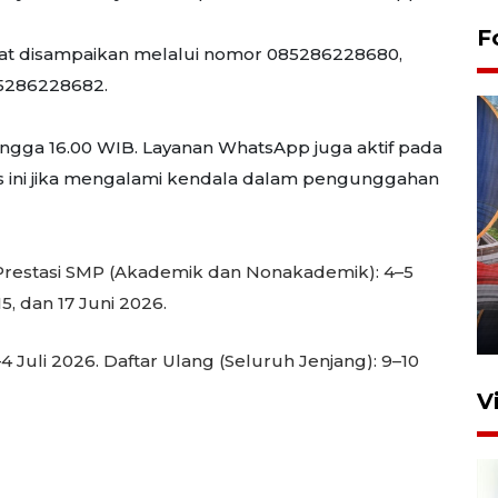
F
at disampaikan melalui nomor 085286228680,
85286228682.
ingga 16.00 WIB. Layanan WhatsApp juga aktif pada
tas ini jika mengalami kendala dalam pengunggahan
Komisi V DPR tinjau
perlintasan sebidang di
Prestasi SMP (Akademik dan Nonakademik): 4–5
Stasiun Bogor
15, dan 17 Juni 2026.
12 Juni 2026 18:49
4 Juli 2026.
Daftar Ulang (Seluruh Jenjang):
9–10
V