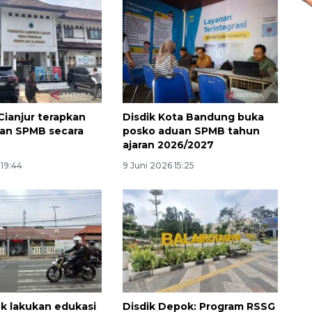
Cianjur terapkan
Disdik Kota Bandung buka
an SPMB secara
posko aduan SPMB tahun
ajaran 2026/2027
 19:44
9 Juni 2026 15:25
Ekspedisi Rupiah Berdaulat
2026 sambangi Papua
k lakukan edukasi
Disdik Depok: Program RSSG