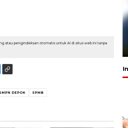
Pelanggan Filaha Farm setia
sampai 8 tahan?
g atau pengindeksan otomatis untuk AI di situs web ini tanpa
1 Juni 2026 05:47
I
SMPN DEPOK
SPMB