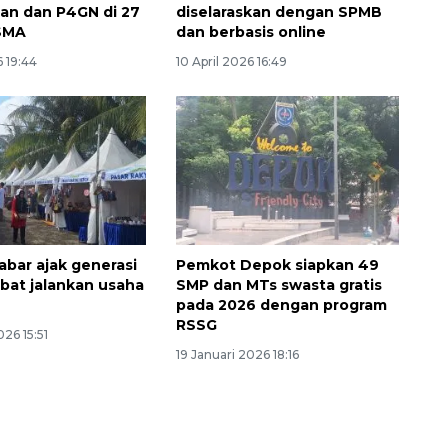
an dan P4GN di 27
diselaraskan dengan SPMB
2026-08-06 13:15:00
SMA
dan berbasis online
6 19:44
10 April 2026 16:49
abar ajak generasi
Pemkot Depok siapkan 49
ibat jalankan usaha
SMP dan MTs swasta gratis
pada 2026 dengan program
RSSG
026 15:51
19 Januari 2026 18:16