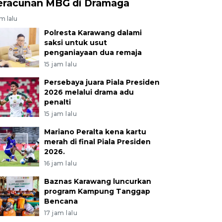
eracunan MBG di Dramaga
am lalu
Polresta Karawang dalami
saksi untuk usut
penganiayaan dua remaja
15 jam lalu
Persebaya juara Piala Presiden
2026 melalui drama adu
penalti
15 jam lalu
Mariano Peralta kena kartu
merah di final Piala Presiden
2026.
16 jam lalu
Baznas Karawang luncurkan
program Kampung Tanggap
Bencana
17 jam lalu