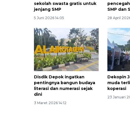
sekolah swasta gratis untuk
pencegah
jenjang SMP
SMP dan 
5 Juni 2026 14:05
28 April 202
Disdik Depok ingatkan
Dekopin J
pentingnya bangun budaya
muda terl
literasi dan numerasi sejak
koperasi
dini
23 Januari 2
3 Maret 2026 14:12