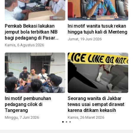
Pemkab Bekasi lakukan
Ini motif wanita tusuk rekan
jemput bola terbitkan NIB
hingga tujuh kali di Menteng
bagi pedagang di Pasar
Jumat, 19 Juni 2026
Cikarang
Kamis, 6 Agustus 2026
u
Ini motif pembunuhan
Seorang wanita di Jakbar
pedagang cilok di
tewas usai sempat dirawat
Tangerang
karena ditikam kekasih
Minggu, 7 Juni 2026
Kamis, 26 Maret 2026