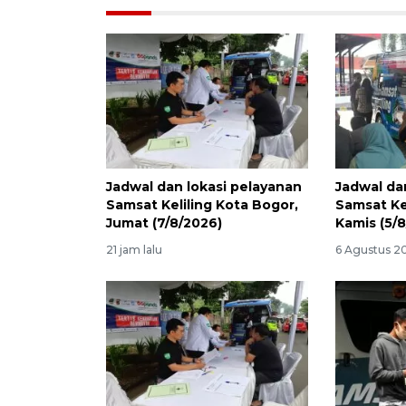
Jadwal dan lokasi pelayanan
Jadwal da
Samsat Keliling Kota Bogor,
Samsat Ke
Jumat (7/8/2026)
Kamis (5/
21 jam lalu
6 Agustus 2