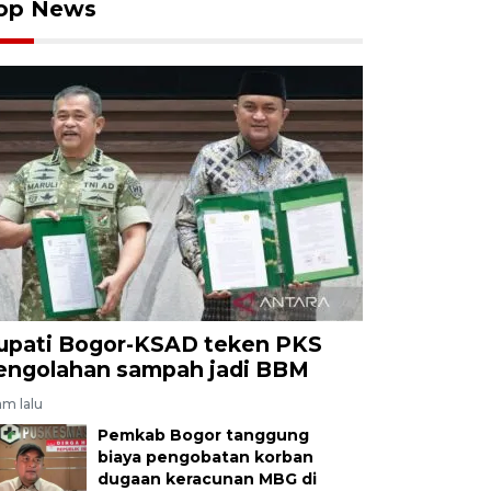
op News
upati Bogor-KSAD teken PKS
engolahan sampah jadi BBM
am lalu
Pemkab Bogor tanggung
biaya pengobatan korban
dugaan keracunan MBG di