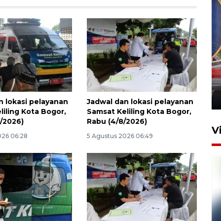
Komisi V DPR tinjau
perlintasan sebidang di
Stasiun Bogor
12 Juni 2026 18:49
n lokasi pelayanan
Jadwal dan lokasi pelayanan
liling Kota Bogor,
Samsat Keliling Kota Bogor,
8/2026)
Rabu (4/8/2026)
V
026 06:28
5 Agustus 2026 06:49