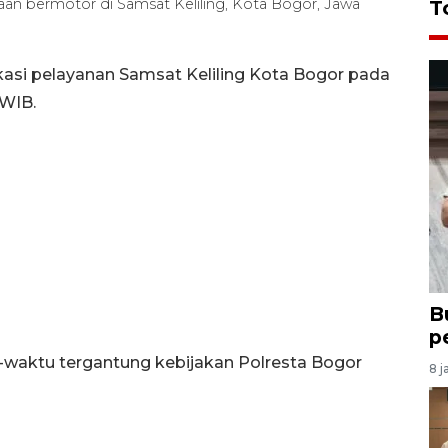
an bermotor di Samsat Keliling, Kota Bogor, Jawa
T
kasi pelayanan Samsat Keliling Kota Bogor pada
 WIB.
B
p
-waktu tergantung kebijakan Polresta Bogor
8 j