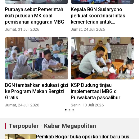
Purbaya sebut Pemerintah
Kepala BGN Sudaryono
ikuti putusan MK soal
perkuat koordinasi lintas
pemisahan anggaran MBG
kementerian untuk
pelaksanaan MBG
Jumat, 31 Juli 2026
Jumat, 24 Juli 2026
R
BGN tambahkan edukasi gizi
KSP Dudung tinjau
ke Program Makan Bergizi
implementasi MBG di
Gratis
Purwakarta pascalibur
R
sekolah
Jumat, 24 Juli 2026
Senin, 13 Juli 2026
Terpopuler - Kabar Megapolitan
Pemkab Bogor buka opsi koridor baru bus