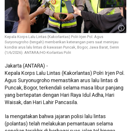
Kepala Korps Lalu Lintas (Kakorlantas) Polri Irjen Pol. Agus
Suryonugroho (tengah) memberikan keterangan pers saat meninjau
kondisi arus lalu lintas di kawasan Puncak, Bogor, Jawa Barat, Senin
(1/6/2026). ANTARA/HO-Korlantas Polri
Jakarta (ANTARA) -
Kepala Korps Lalu Lintas (Kakorlantas) Polri Irjen Pol.
Agus Suryonugroho memastikan arus lalu lintas di
Puncak, Bogor, terkendali selama masa libur panjang
yang bertepatan dengan Hari Raya Idul Adha, Hari
Waisak, dan Hari Lahir Pancasila.
Ia mengatakan bahwa jajaran polisi lalu lintas
(polantas) telah melakukan pemantauan selama
sepekan terakhir di berbagai ruas jalan tol hingga