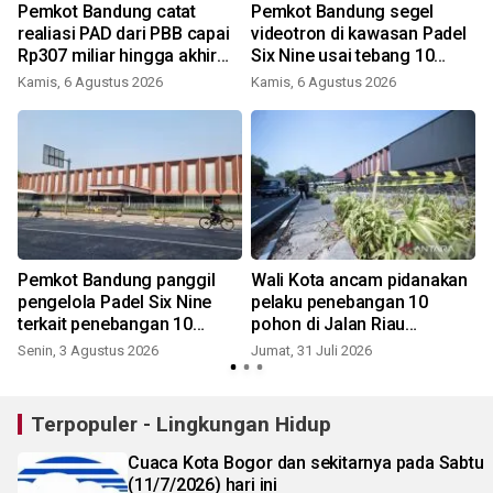
Pemkot Bandung catat
Pemkot Bandung segel
realiasi PAD dari PBB capai
videotron di kawasan Padel
Rp307 miliar hingga akhir
Six Nine usai tebang 10
Juli 2026
pohon
Kamis, 6 Agustus 2026
Kamis, 6 Agustus 2026
R
Pemkot Bandung panggil
Wali Kota ancam pidanakan
pengelola Padel Six Nine
pelaku penebangan 10
terkait penebangan 10
pohon di Jalan Riau
pohon
Bandung
Senin, 3 Agustus 2026
Jumat, 31 Juli 2026
K
Terpopuler - Lingkungan Hidup
Cuaca Kota Bogor dan sekitarnya pada Sabtu
(11/7/2026) hari ini