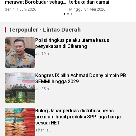
merawat Borobudur sebagai
terbuka dan damai
warisan budaya
Senin, 1 Juni 2026
Minggu, 31 Mei 2026
S
Terpopuler - Lintas Daerah
Polisi ringkus pelaku utama kasus
penyekapan di Cikarang
Jul 19th
Kongres IX pilih Achmad Donny pimpin PB
SEMMI hingga 2029
Jul 25th
Bulog Jabar perluas distribusi beras
premium hasil produksi SPP jaga harga
sesuai HET
1 hari lalu