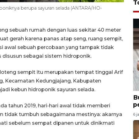
T
oponiknya berupa sayuran selada (ANTARA/HO-
eng sebuah rumah dengan luas sekitar 40 meter
buat gerah karena panas atap seng, ruang sempit,
ksi awal sebuah percobaan yang tampak tidak
s disusun sebagai sistem hidroponik.
oteng sempit itu merupakan tempat tinggal Arif
g, Kecamatan Kedungjajang, Kabupaten
jadi kebun hidroponik sayuran selada.
B
p
a tahun 2019, hari-hari awal tidak memberi
nam tidak tumbuh sebagaimana mestinya: akarnya
6 j
ati sebelum sempat dipanen untuk dinikmati