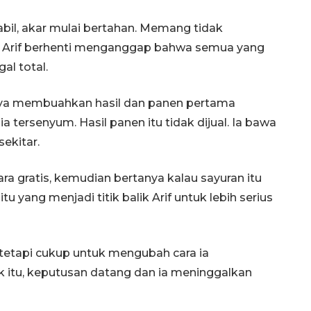
abil, akar mulai bertahan. Memang tidak
 Arif berhenti menganggap bahwa semua yang
al total.
ya membuahkan hasil dan panen pertama
 tersenyum. Hasil panen itu tidak dijual. Ia bawa
ekitar.
ra gratis, kemudian bertanya kalau sayuran itu
u yang menjadi titik balik Arif untuk lebih serius
Ekonomi triwulan II-2026
tumbuh 5,29 persen
 tetapi cukup untuk mengubah cara ia
2026-08-06 18:45:00
k itu, keputusan datang dan ia meninggalkan