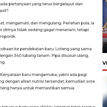
 pada pertanyaan yang terus bergelayut dan
asil?
tat, mengamati, dan mengulang. Perlahan pula, ia
Komisi V DPR tinjau
i dirinya tidak sedang gagal menanam, tetapi
perlintasan sebidang di
roponik.
Stasiun Bogor
12 Juni 2026 18:49
rcobaan ke pendekatan baru. Loteng yang sama
dengan 340 lubang tanam. Pipa disusun ulang,
ang.
V
. Kenyataan baru mengemuka, yakni ada pagi
g dengan aliran nutrisi tersendat, kemudian sore
e loteng hanya untuk memastikan semua