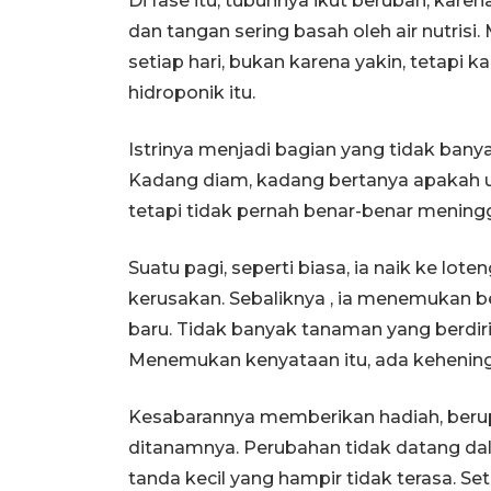
Di fase itu, tubuhnya ikut berubah, karen
dan tangan sering basah oleh air nutrisi.
setiap hari, bukan karena yakin, tetapi k
hidroponik itu.
Istrinya menjadi bagian yang tidak banya
Kadang diam, kadang bertanya apakah usa
tetapi tidak pernah benar-benar mening
Suatu pagi, seperti biasa, ia naik ke lote
kerusakan. Sebaliknya , ia menemukan 
baru. Tidak banyak tanaman yang berdiri
Menemukan kenyataan itu, ada kehenin
Kesabarannya memberikan hadiah, beru
ditanamnya. Perubahan tidak datang da
tanda kecil yang hampir tidak terasa. Se