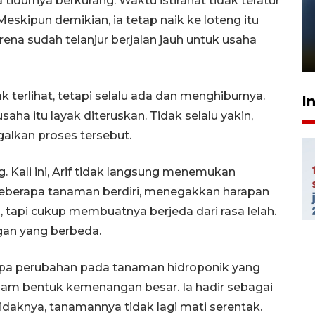
a tidurnya berkurang. Waktu istirahat tidak teratur
Pelanggan Filaha Farm setia
 Meskipun demikian, ia tetap naik ke loteng itu
sampai 8 tahan?
arena sudah telanjur berjalan jauh untuk usaha
1 Juni 2026 05:47
k terlihat, tetapi selalu ada dan menghiburnya.
I
ha itu layak diteruskan. Tidak selalu yakin,
galkan proses tersebut.
ng. Kali ini, Arif tidak langsung menemukan
beberapa tanaman berdiri, menegakkan harapan
, tapi cukup membuatnya berjeda dari rasa lelah.
gan yang berbeda.
pa perubahan pada tanaman hidroponik yang
lam bentuk kemenangan besar. Ia hadir sebagai
tidaknya, tanamannya tidak lagi mati serentak.