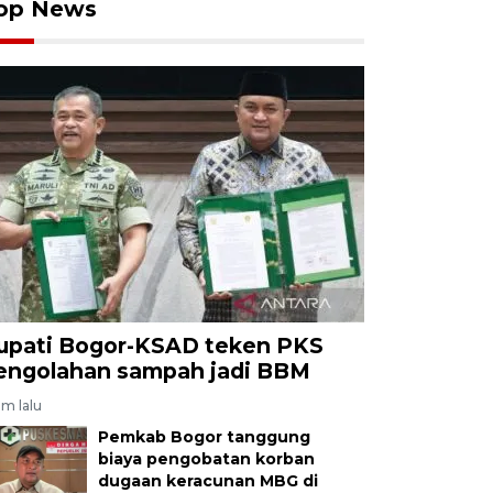
op News
upati Bogor-KSAD teken PKS
engolahan sampah jadi BBM
am lalu
Pemkab Bogor tanggung
biaya pengobatan korban
dugaan keracunan MBG di