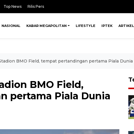
Top News
Rilis Pers
NASIONAL
KABAR MEGAPOLITAN
LIFESTYLE
IPTEK
ARTIKEL
- Stadion BMO Field, tempat pertandingan pertama Piala Dunia
T
tadion BMO Field,
n pertama Piala Dunia