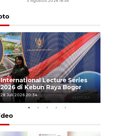
5 Agustus 2026 18:54
oto
Jamkrind
International Lecture Series
jutaan pe
2026 di Kebun Raya Bogor
Indonesi
28 Juli 2026 20:34
16 Juli 2026 15
ideo