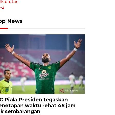
op News
C Piala Presiden tegaskan
enetapan waktu rehat 48 jam
ak sembarangan