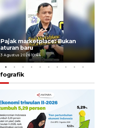
Lomba kic
Pajak marketplace: Bukan
punah? in
aturan baru
Indonesi
3 Agustus 2026 10:44
27 Juli 2026 1
nfografik