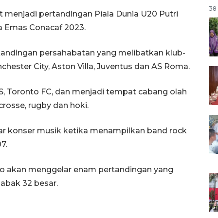
38 
at menjadi pertandingan Piala Dunia U20 Putri
la Emas Conacaf 2023.
tandingan persahabatan yang melibatkan klub-
chester City, Aston Villa, Juventus dan AS Roma.
S, Toronto FC, dan menjadi tempat cabang olah
crosse, rugby dan hoki.
lar konser musik ketika menampilkan band rock
07.
nto akan menggelar enam pertandingan yang
 babak 32 besar.