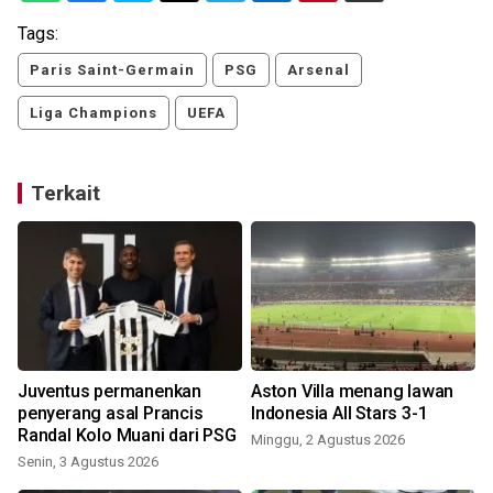
Tags:
Paris Saint-Germain
PSG
Arsenal
Liga Champions
UEFA
Terkait
Juventus permanenkan
Aston Villa menang lawan
penyerang asal Prancis
Indonesia All Stars 3-1
Randal Kolo Muani dari PSG
Minggu, 2 Agustus 2026
J
Senin, 3 Agustus 2026