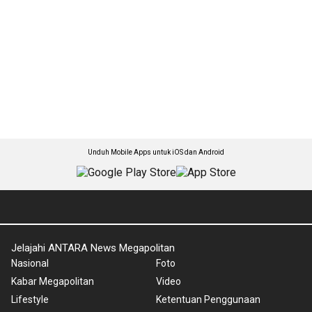
Unduh Mobile Apps untuk iOS dan Android
Jelajahi ANTARA News Megapolitan
Nasional
Foto
Kabar Megapolitan
Video
Lifestyle
Ketentuan Penggunaan