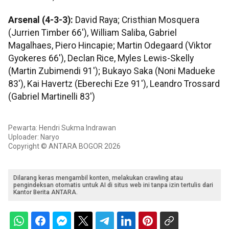
Arsenal (4-3-3):
David Raya; Cristhian Mosquera
(Jurrien Timber 66'), William Saliba, Gabriel
Magalhaes, Piero Hincapie; Martin Odegaard (Viktor
Gyokeres 66'), Declan Rice, Myles Lewis-Skelly
(Martin Zubimendi 91'); Bukayo Saka (Noni Madueke
83'), Kai Havertz (Eberechi Eze 91'), Leandro Trossard
(Gabriel Martinelli 83')
Pewarta: Hendri Sukma Indrawan
Uploader: Naryo
Copyright © ANTARA BOGOR 2026
Dilarang keras mengambil konten, melakukan crawling atau
pengindeksan otomatis untuk AI di situs web ini tanpa izin tertulis dari
Kantor Berita ANTARA.