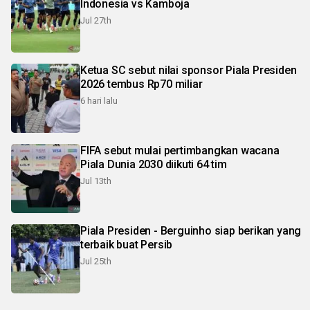
Indonesia vs Kamboja
Jul 27th
Ketua SC sebut nilai sponsor Piala Presiden
2026 tembus Rp70 miliar
6 hari lalu
FIFA sebut mulai pertimbangkan wacana
Piala Dunia 2030 diikuti 64 tim
Jul 13th
Piala Presiden - Berguinho siap berikan yang
terbaik buat Persib
Jul 25th