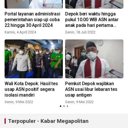
Portal layanan administrasi
Depok beri waktu hingga
pemerintahan siap uji coba
pukul 10.00 WIB ASN antar
22 hingga 30 April 2024
anak pada hari pertama
sekolah
Kamis, 4 April 2024
Senin, 18 Juli 2022
Wali Kota Depok: Hasil tes
Pemkot Depok wajibkan
usap ASN positif segera
ASN usai libur lebaran tes
isolasi mandiri
usap antigen
Senin, 9 Mei 2022
Senin, 9 Mei 2022
Terpopuler - Kabar Megapolitan