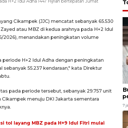
da H+2 Idul Adha 1447 Hijriah bertepatan Jumat
T
layang Cikampek (JJC) mencatat sebanyak 65.530
Zayed atau MBZ di kedua arahnya pada H+2 Idul
8/5/2026), menandakan peningkatan volume
a periode H+2 Idul Adha dengan peningkatan
mal sebanyak 55.237 kendaraan," kata Direktur
abtu.
B
intas pada periode tersebut, sebanyak 29.757 unit
p
rah Cikampek menuju DKI Jakarta sementara
7 j
knya.
i tol layang MBZ pada H+9 Idul Fitri mulai