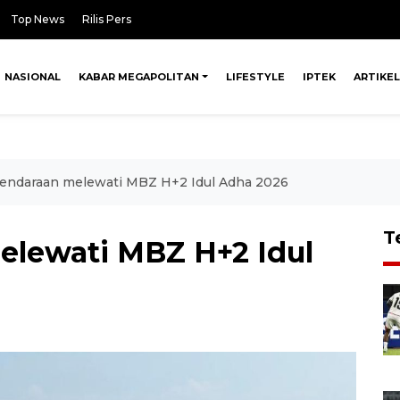
Top News
Rilis Pers
NASIONAL
KABAR MEGAPOLITAN
LIFESTYLE
IPTEK
ARTIKEL
kendaraan melewati MBZ H+2 Idul Adha 2026
T
elewati MBZ H+2 Idul