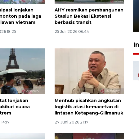
Pelanggan Filaha Farm setia
isipasi lonjakan
AHY resmikan pembangunan
sampai 8 tahan?
nonton pada laga
Stasiun Bekasi Ekstensi
 lawan Vietnam
berbasis transit
1 Juni 2026 05:47
026 18:25
25 Juli 2026 06:44
I
tat lonjakan
Menhub pisahkan angkutan
akibat cuaca
logistik atasi kemacetan di
strem
lintasan Ketapang-Gilimanuk
 14:17
27 Juni 2026 21:17