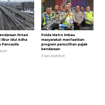
endaraan lintasi
Polda Metro imbau
 libur Idul Adha
masyarakat manfaatkan
h Pancasila
program pemutihan pajak
kendaraan
05:57
3 Juni 2026 15:21
Ekonomi triwulan II-2026
tumbuh 5,29 persen
2026-08-06 18:45:00