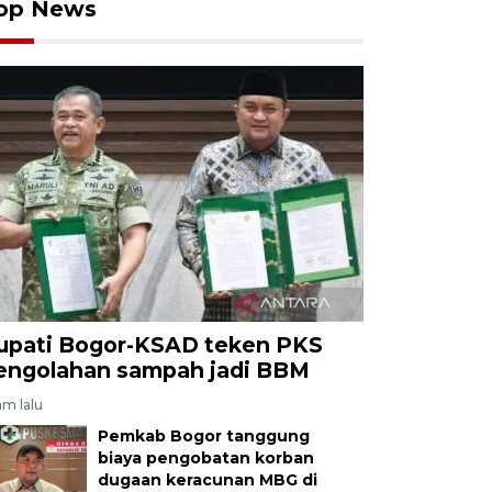
op News
upati Bogor-KSAD teken PKS
engolahan sampah jadi BBM
am lalu
Pemkab Bogor tanggung
biaya pengobatan korban
dugaan keracunan MBG di