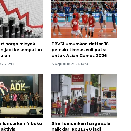
ut harga minyak
PBVSI umumkan daftar 18
un jadi kesempatan
pemain timnas voli putra
turan
untuk Asian Games 2026
26 12:12
3 Agustus 2026 18:50
Ekonomi triwulan II-2026
tumbuh 5,29 persen
2026-08-06 18:45:00
ia luncurkan 4 buku
Shell umumkan harga solar
 aktivis
naik dari Rp21.340 jadi