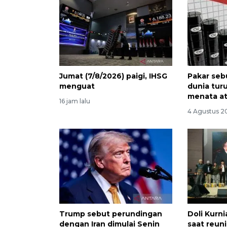
Jumat (7/8/2026) paigi, IHSG
Pakar seb
menguat
dunia tur
menata a
16 jam lalu
4 Agustus 20
Trump sebut perundingan
Doli Kurn
dengan Iran dimulai Senin
saat reuni