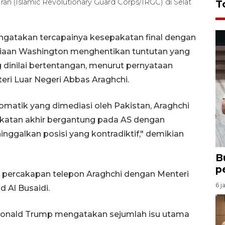
 Iran (Islamic Revolutionary Guard Corps/IRGC) di Selat
T
ngatakan tercapainya kesepakatan final dengan
diaan Washington menghentikan tuntutan yang
 dinilai bertentangan, menurut pernyataan
ri Luar Negeri Abbas Araghchi.
lomatik yang dimediasi oleh Pakistan, Araghchi
atan akhir bergantung pada AS dengan
nggalkan posisi yang kontradiktif," demikian
B
p
h percakapan telepon Araghchi dengan Menteri
6 j
 Al Busaidi.
 Donald Trump mengatakan sejumlah isu utama