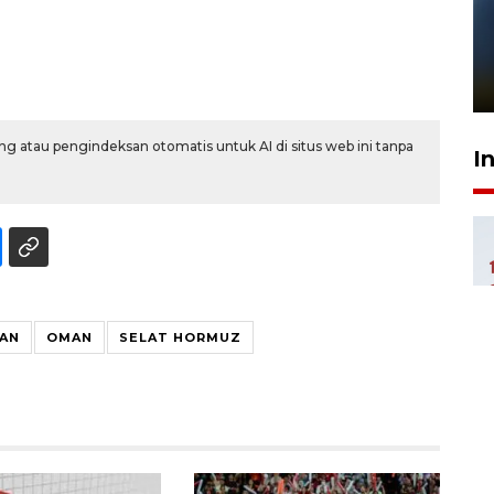
Pelanggan Filaha Farm setia
sampai 8 tahan?
1 Juni 2026 05:47
g atau pengindeksan otomatis untuk AI di situs web ini tanpa
I
AN
OMAN
SELAT HORMUZ