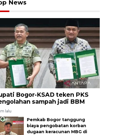
op News
upati Bogor-KSAD teken PKS
engolahan sampah jadi BBM
am lalu
Pemkab Bogor tanggung
biaya pengobatan korban
dugaan keracunan MBG di