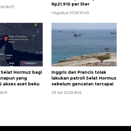
Rp21.910 per liter
26 16:07
1 Agustus 2026 10:40
p Selat Hormuz bagi
Inggris dan Prancis tolak
anapun yang
lakukan patroli Selat Hormuz
 akses aset beku
sebelum gencatan tercapai
16:19
29 Juli 2026 16:14