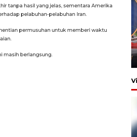
hir tanpa hasil yang jelas, sementara Amerika
erhadap pelabuhan-pelabuhan Iran.
entian permusuhan untuk memberi waktu
Komisi V DPR tinjau
aian.
perlintasan sebidang di
Stasiun Bogor
ni masih berlangsung.
12 Juni 2026 18:49
V