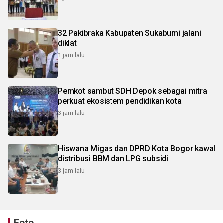
32 Pakibraka Kabupaten Sukabumi jalani
diklat
1 jam lalu
Pemkot sambut SDH Depok sebagai mitra
perkuat ekosistem pendidikan kota
3 jam lalu
Hiswana Migas dan DPRD Kota Bogor kawal
distribusi BBM dan LPG subsidi
3 jam lalu
Foto