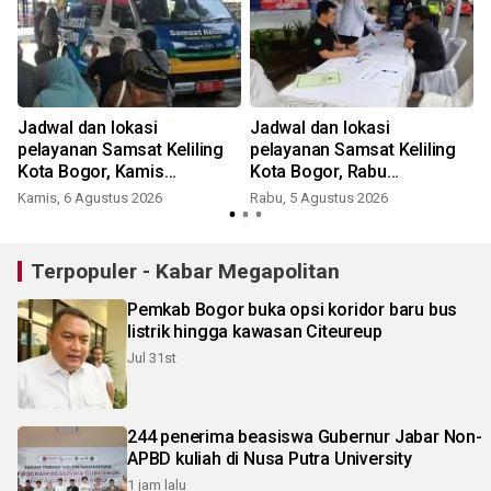
Jadwal dan lokasi
Jadwal dan lokasi
pelayanan Samsat Keliling
pelayanan Samsat Keliling
Kota Bogor, Kamis
Kota Bogor, Rabu
(5/8/2026)
(4/8/2026)
Kamis, 6 Agustus 2026
Rabu, 5 Agustus 2026
Terpopuler - Kabar Megapolitan
Pemkab Bogor buka opsi koridor baru bus
listrik hingga kawasan Citeureup
Jul 31st
244 penerima beasiswa Gubernur Jabar Non-
APBD kuliah di Nusa Putra University
1 jam lalu