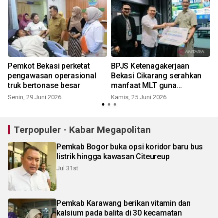
Pemkot Bekasi perketat
BPJS Ketenagakerjaan
pengawasan operasional
Bekasi Cikarang serahkan
truk bertonase besar
manfaat MLT guna
wujudkan rumah impian
Senin, 29 Juni 2026
Kamis, 25 Juni 2026
J
Terpopuler - Kabar Megapolitan
Pemkab Bogor buka opsi koridor baru bus
listrik hingga kawasan Citeureup
Jul 31st
Pemkab Karawang berikan vitamin dan
kalsium pada balita di 30 kecamatan