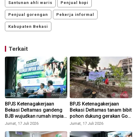
Santunan ahli waris
Penjual kopi
Penjual gorengan
Pekerja informal
Kabupaten Bekasi
Terkait
BPJS Ketenagakerjaan
BPJS Ketenagakerjaan
Bekasi Deltamas gandeng
Bekasi Deltamas tanam bibit
BJB wujudkan rumah impian
pohon dukung gerakan Go
bagi peserta
Green
Jumat, 17 Juli 2026
Jumat, 17 Juli 2026
K