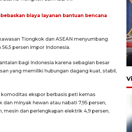
bebaskan biaya layanan bantuan bencana
Komisi V DPR tinjau
l, kawasan Tiongkok dan ASEAN menyumbang
perlintasan sebidang di
 56,5 persen impor Indonesia.
Stasiun Bogor
12 Juni 2026 18:49
ntalan bagi Indonesia karena sebagian besar
an yang memiliki hubungan dagang kuat, stabil,
V
, komoditas ekspor berbasis peti kemas
 dan minyak hewan atau nabati 7,95 persen,
, mesin dan perlengkapan elektrik 4,9 persen,