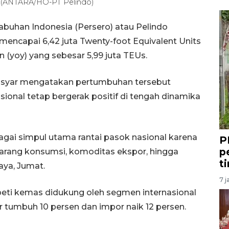
o. (ANTARA/HO-PT Pelindo)
abuhan Indonesia (Persero) atau Pelindo
mencapai 6,42 juta Twenty-foot Equivalent Units
n (yoy) yang sebesar 5,99 juta TEUs.
asyar mengatakan pertumbuhan tersebut
sional tetap bergerak positif di tengah dinamika
agai simpul utama rantai pasok nasional karena
P
p
barang konsumsi, komoditas ekspor, hingga
t
aya, Jumat.
7 j
ti kemas didukung oleh segmen internasional
 tumbuh 10 persen dan impor naik 12 persen.