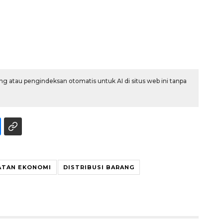
g atau pengindeksan otomatis untuk AI di situs web ini tanpa
Sinyal positif perekonomian
Indonesia
ATAN EKONOMI
DISTRIBUSI BARANG
2026-08-05 15:00:00