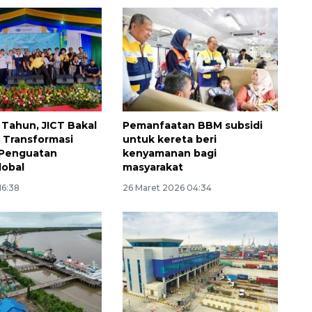
 Tahun, JICT Bakal
Pemanfaatan BBM subsidi
i Transformasi
untuk kereta beri
 Penguatan
kenyamanan bagi
lobal
masyarakat
16:38
26 Maret 2026 04:34