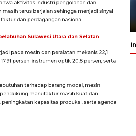
hwa aktivitas industri pengolahan dan
Pelanggan Filaha Farm setia
masih terus berjalan sehingga menjadi sinyal
sampai 8 tahan?
nufaktur dan perdagangan nasional.
1 Juni 2026 05:47
elabuhan Sulawesi Utara dan Selatan
I
rjadi pada mesin dan peralatan mekanis 22,1
17,91 persen, instrumen optik 20,8 persen, serta
kebutuhan terhadap barang modal, mesin
n pendukung manufaktur masih kuat dan
i, peningkatan kapasitas produksi, serta agenda