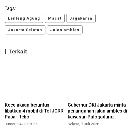
Tags:
Lenteng Agung
Macet
Jagakarsa
Jakarta Selatan
Jalan amblas
Terkait
Kecelakaan beruntun
Gubernur DKI Jakarta minta
libatkan 4 mobil di Tol JORR
penanganan jalan ambles di
Pasar Rebo
kawasan Pulogadung
dipercepat
Jumat, 24 Juli 2026
Selasa, 7 Juli 2026