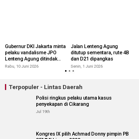
t
Gubernur DKI Jakarta minta
Jalan Lenteng Agung
pelaku vandalisme JPO
ditutup sementara, rute 4B
Lenteng Agung ditindak
dan D21 dipangkas
tegas
Rabu, 10 Juni 2026
Senin, 1 Juni 2026
Terpopuler - Lintas Daerah
Polisi ringkus pelaku utama kasus
penyekapan di Cikarang
Jul 19th
Kongres IX pilih Achmad Donny pimpin PB