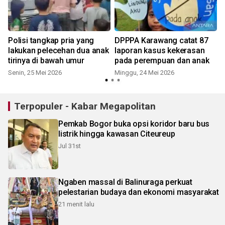
Polisi tangkap pria yang
DPPPA Karawang catat 87
lakukan pelecehan dua anak
laporan kasus kekerasan
tirinya di bawah umur
pada perempuan dan anak
Senin, 25 Mei 2026
Minggu, 24 Mei 2026
S
Terpopuler - Kabar Megapolitan
Pemkab Bogor buka opsi koridor baru bus
listrik hingga kawasan Citeureup
Jul 31st
Ngaben massal di Balinuraga perkuat
pelestarian budaya dan ekonomi masyarakat
21 menit lalu