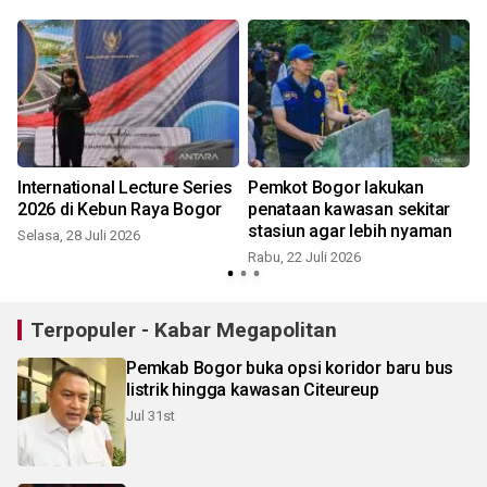
International Lecture Series
Pemkot Bogor lakukan
2026 di Kebun Raya Bogor
penataan kawasan sekitar
stasiun agar lebih nyaman
Selasa, 28 Juli 2026
Rabu, 22 Juli 2026
M
Terpopuler - Kabar Megapolitan
Pemkab Bogor buka opsi koridor baru bus
listrik hingga kawasan Citeureup
Jul 31st