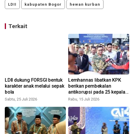
LDII
kabupaten Bogor
hewan kurban
Terkait
LDII dukung FORSGI bentuk
Lemhannas libatkan KPK
karakter anak melalui sepak
berikan pembekalan
bola
antikorupsi pada 25 kepala
daerah
Sabtu, 25 Juli 2026
Rabu, 15 Juli 2026
J