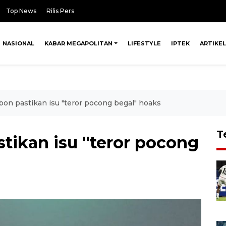
Top News
Rilis Pers
NASIONAL
KABAR MEGAPOLITAN
LIFESTYLE
IPTEK
ARTIKEL
bon pastikan isu "teror pocong begal" hoaks
T
stikan isu "teror pocong