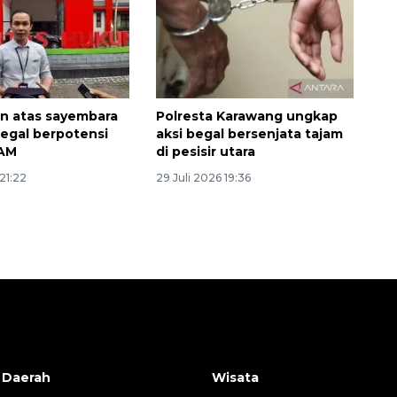
Belanja turis asing beri angin
segar bagi ekonomi
2026-08-05 09:00:00
n atas sayembara
Polresta Karawang ungkap
egal berpotensi
aksi begal bersenjata tajam
HAM
di pesisir utara
 21:22
29 Juli 2026 19:36
 Daerah
Wisata