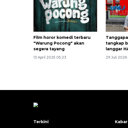
Film horor komedi terbaru
Tanggapa
"Warung Pocong" akan
tangkap b
segera tayang
langgar 
13 April 2025 05:23
29 Juli 2026
Terkini
Kabar