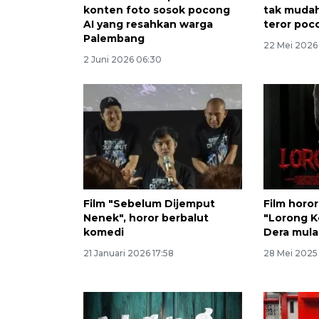
konten foto sosok pocong
tak mudah
AI yang resahkan warga
teror poc
Palembang
22 Mei 2026
2 Juni 2026 06:30
Film "Sebelum Dijemput
Film horor
Nenek", horor berbalut
"Lorong K
komedi
Dera mulai
21 Januari 2026 17:58
28 Mei 2025 