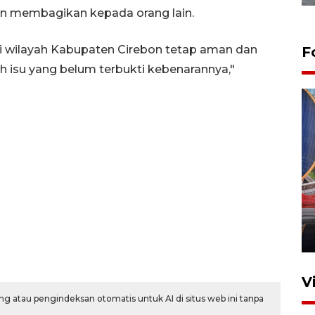
n membagikan kepada orang lain.
 wilayah Kabupaten Cirebon tetap aman dan
F
h isu yang belum terbukti kebenarannya,"
Komisi V DPR tinjau
perlintasan sebidang di
Stasiun Bogor
12 Juni 2026 18:49
V
g atau pengindeksan otomatis untuk AI di situs web ini tanpa