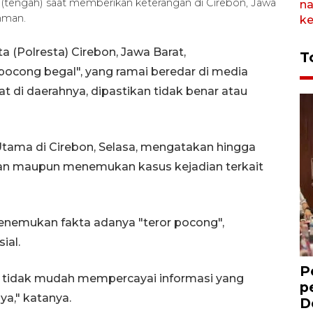
(tengah) saat memberikan keterangan di Cirebon, Jawa
hman.
a (Polresta) Cirebon, Jawa Barat,
T
ocong begal", yang ramai beredar di media
t di daerahnya, dipastikan tidak benar atau
Utama di Cirebon, Selasa, mengatakan hingga
ran maupun menemukan kasus kejadian terkait
menemukan fakta adanya "teror pocong",
ial.
P
 tidak mudah mempercayai informasi yang
p
a," katanya.
D