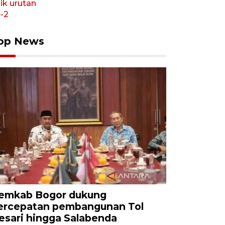
op News
emkab Bogor dukung
ercepatan pembangunan Tol
esari hingga Salabenda