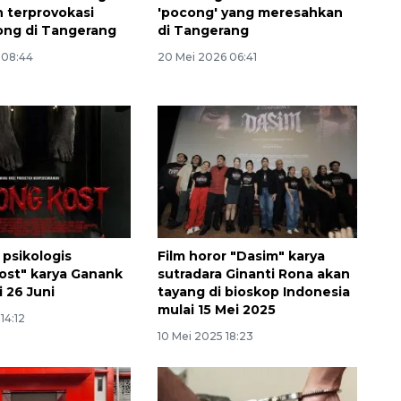
 terprovokasi
'pocong' yang meresahkan
ong di Tangerang
di Tangerang
 08:44
20 Mei 2026 06:41
 psikologis
Film horor "Dasim" karya
ost" karya Ganank
sutradara Ginanti Rona akan
 26 Juni
tayang di bioskop Indonesia
mulai 15 Mei 2025
14:12
10 Mei 2025 18:23