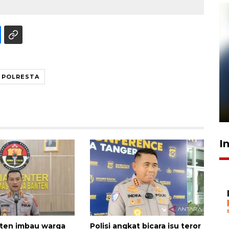
POLRESTA
Pelanggan Filaha Farm setia
sampai 8 tahan?
1 Juni 2026 05:47
I
ten imbau warga
Polisi angkat bicara isu teror