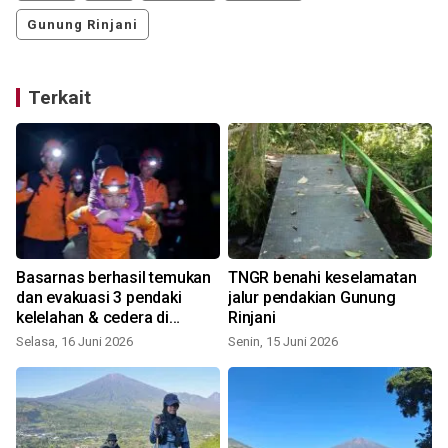
Gunung Rinjani
Terkait
Basarnas berhasil temukan
TNGR benahi keselamatan
dan evakuasi 3 pendaki
jalur pendakian Gunung
kelelahan & cedera di
Rinjani
Gunung Klabat Sulut
Selasa, 16 Juni 2026
Senin, 15 Juni 2026
S