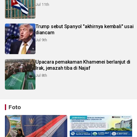
Jul 11th
Trump sebut Spanyol "akhirnya kembali" usai
diancam
Jul 9th
Upacara pemakaman Khamenei berlanjut di
Irak, jenazah tiba di Najaf
Jul 8th
Foto