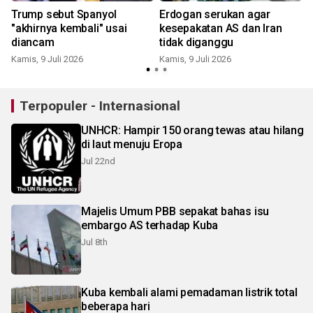
Trump sebut Spanyol
Erdogan serukan agar
"akhirnya kembali" usai
kesepakatan AS dan Iran
diancam
tidak diganggu
Kamis, 9 Juli 2026
Kamis, 9 Juli 2026
K
Terpopuler - Internasional
UNHCR: Hampir 150 orang tewas atau hilang
di laut menuju Eropa
Jul 22nd
Majelis Umum PBB sepakat bahas isu
embargo AS terhadap Kuba
Jul 8th
Kuba kembali alami pemadaman listrik total
beberapa hari