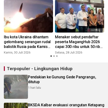
d
Ibu kota Ukraina dihantam
Menaker sebut pendaftar
gelombang serangan rudal
peserta MagangHub 2026
balistik Rusia pada Kamis
capai 300 ribu untuk 50 ribu
pagi
posisi
Kamis, 30 Juli 2026
Selasa, 28 Juli 2026
R
Terpopuler - Lingkungan Hidup
Pendakian ke Gunung Gede Pangrango,
ditutup
1 hari lalu
BKSDA Kalbar evakuasi orangutan Ketapang