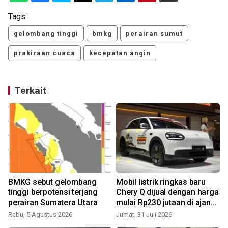
Tags:
gelombang tinggi
bmkg
perairan sumut
prakiraan cuaca
kecepatan angin
Terkait
BMKG sebut gelombang
Mobil listrik ringkas baru
tinggi berpotensi terjang
Chery Q dijual dengan harga
perairan Sumatera Utara
mulai Rp230 jutaan di ajang
GIIAS
Rabu, 5 Agustus 2026
Jumat, 31 Juli 2026
K