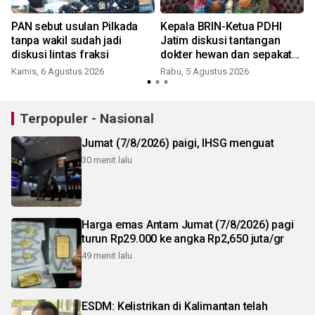
PAN sebut usulan Pilkada
Kepala BRIN-Ketua PDHI
tanpa wakil sudah jadi
Jatim diskusi tantangan
H
diskusi lintas fraksi
dokter hewan dan sepakat
usung "One Health"
Kamis, 6 Agustus 2026
Rabu, 5 Agustus 2026
R
Terpopuler - Nasional
Jumat (7/8/2026) paigi, IHSG menguat
30 menit lalu
Harga emas Antam Jumat (7/8/2026) pagi
turun Rp29.000 ke angka Rp2,650 juta/gr
49 menit lalu
ESDM: Kelistrikan di Kalimantan telah