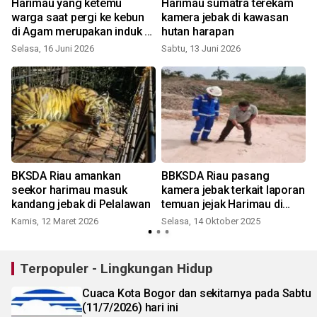
Harimau yang ketemu
Harimau sumatra terekam
n
warga saat pergi ke kebun
kamera jebak di kawasan
di Agam merupakan induk &
hutan harapan
anak
Selasa, 16 Juni 2026
Sabtu, 13 Juni 2026
i
BKSDA Riau amankan
BBKSDA Riau pasang
seekor harimau masuk
kamera jebak terkait laporan
kandang jebak di Pelalawan
temuan jejak Harimau di
area kerja PHR
Kamis, 12 Maret 2026
Selasa, 14 Oktober 2025
Terpopuler - Lingkungan Hidup
Cuaca Kota Bogor dan sekitarnya pada Sabtu
(11/7/2026) hari ini