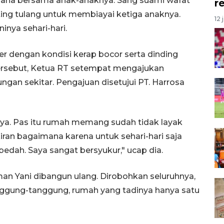
rhana bersama anak-anaknya. Sang suami wafat
r
anting tulang untuk membiayai ketiga anaknya.
12 
inya sehari-hari.
er dengan kondisi kerap bocor serta dinding
 tersebut, Ketua RT setempat mengajukan
ngan sekitar. Pengajuan disetujui PT. Harrosa
nnya. Pas itu rumah memang sudah tidak layak
iran bagaimana karena untuk sehari-hari saja
bedah. Saya sangat bersyukur," ucap dia.
man Yani dibangun ulang. Dirobohkan seluruhnya,
anggung-tanggung, rumah yang tadinya hanya satu