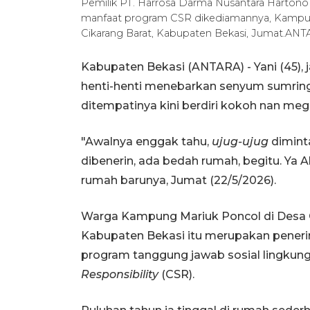
Pemilik PT. Harrosa Darma Nusantara Hartono
manfaat program CSR dikediamannya, Kampu
Cikarang Barat, Kabupaten Bekasi, Jumat.ANT
Kabupaten Bekasi (ANTARA) - Yani (45), ja
henti-henti menebarkan senyum sumring
ditempatinya kini berdiri kokoh nan mega
"Awalnya enggak tahu,
ujug-ujug
dimint
dibenerin, ada bedah rumah, begitu. Ya 
rumah barunya, Jumat (22/5/2026).
Warga Kampung Mariuk Poncol di Desa 
Kabupaten Bekasi itu merupakan pener
program tanggung jawab sosial lingkun
Responsibility
(CSR).