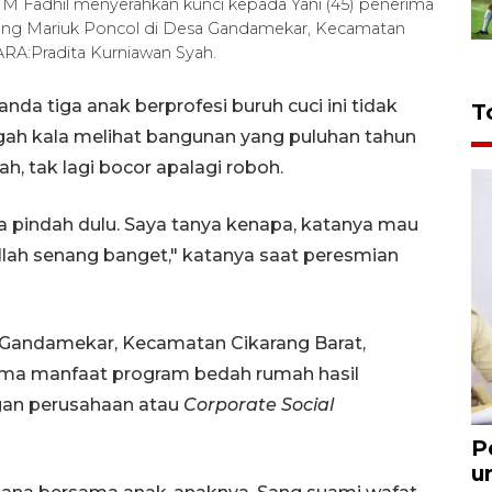
 M Fadhil menyerahkan kunci kepada Yani (45) penerima
ng Mariuk Poncol di Desa Gandamekar, Kecamatan
ARA:Pradita Kurniawan Syah.
nda tiga anak berprofesi buruh cuci ini tidak
T
ah kala melihat bangunan yang puluhan tahun
h, tak lagi bocor apalagi roboh.
a pindah dulu. Saya tanya kenapa, katanya mau
Allah senang banget," katanya saat peresmian
Gandamekar, Kecamatan Cikarang Barat,
ima manfaat program bedah rumah hasil
gan perusahaan atau
Corporate Social
P
u