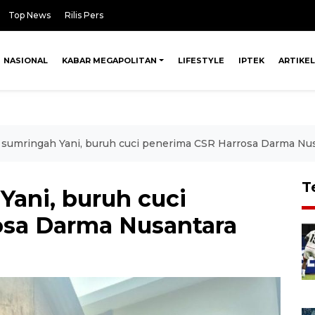
Top News
Rilis Pers
NASIONAL
KABAR MEGAPOLITAN
LIFESTYLE
IPTEK
ARTIKEL
sumringah Yani, buruh cuci penerima CSR Harrosa Darma Nu
T
ani, buruh cuci
osa Darma Nusantara