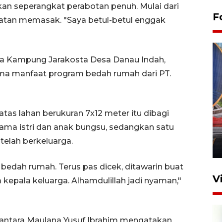
ikan seperangkat perabotan penuh. Mulai dari
F
latan memasak. "Saya betul-betul enggak
arga Kampung Jarakosta Desa Danau Indah,
ma manfaat program bedah rumah dari PT.
Komisi V DPR tinjau
atas lahan berukuran 7x12 meter itu dibagi
perlintasan sebidang di
rsama istri dan anak bungsu, sedangkan satu
Stasiun Bogor
telah berkeluarga.
12 Juni 2026 18:49
bedah rumah. Terus pas dicek, ditawarin buat
V
a kepala keluarga. Alhamdulillah jadi nyaman,"
antara Maulana Yusuf Ibrahim mengatakan