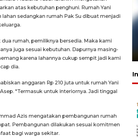
sarkan atas kebutuhan penghuni. Rumah Yani
n lahan sedangkan rumah Pak Su dibuat menjadi
keluarga.
Pelanggan Filaha Farm setia
 dua rumah, pemiliknya bersedia. Maka kami
sampai 8 tahan?
sanya juga sesuai kebutuhan. Dapurnya masing-
1 Juni 2026 05:47
 memang karena lahannya cukup sempit jadi kami
ucap dia.
I
abiskan anggaran Rp 210 juta untuk rumah Yani
Asep. "Termasuk untuk interiornya. Jadi tinggal
uhammad Azis mengatakan pembangunan rumah
empat. Pembangunan dilakukan sesuai komitmen
aat bagi warga sekitar.