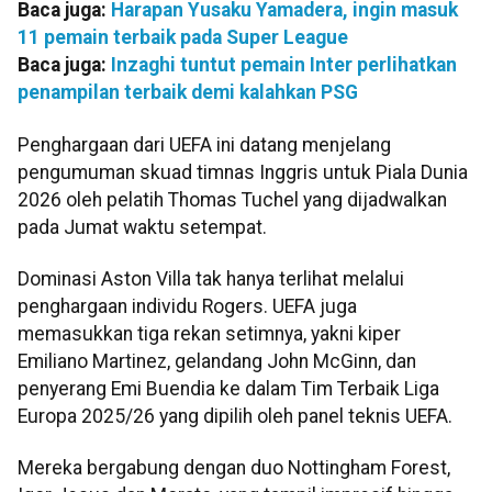
Baca juga:
Harapan Yusaku Yamadera, ingin masuk
11 pemain terbaik pada Super League
Baca juga:
Inzaghi tuntut pemain Inter perlihatkan
penampilan terbaik demi kalahkan PSG
Penghargaan dari UEFA ini datang menjelang
pengumuman skuad timnas Inggris untuk Piala Dunia
2026 oleh pelatih Thomas Tuchel yang dijadwalkan
pada Jumat waktu setempat.
Dominasi Aston Villa tak hanya terlihat melalui
penghargaan individu Rogers. UEFA juga
memasukkan tiga rekan setimnya, yakni kiper
Emiliano Martinez, gelandang John McGinn, dan
penyerang Emi Buendia ke dalam Tim Terbaik Liga
Europa 2025/26 yang dipilih oleh panel teknis UEFA.
Mereka bergabung dengan duo Nottingham Forest,