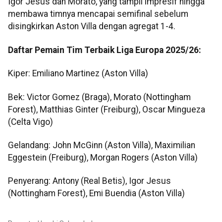
Igor Jesus dan Morato, yang tampil impresif hingga
membawa timnya mencapai semifinal sebelum
disingkirkan Aston Villa dengan agregat 1-4.
Daftar Pemain Tim Terbaik Liga Europa 2025/26:
Kiper: Emiliano Martinez (Aston Villa)
Bek: Victor Gomez (Braga), Morato (Nottingham
Forest), Matthias Ginter (Freiburg), Oscar Mingueza
(Celta Vigo)
Gelandang: John McGinn (Aston Villa), Maximilian
Eggestein (Freiburg), Morgan Rogers (Aston Villa)
Penyerang: Antony (Real Betis), Igor Jesus
(Nottingham Forest), Emi Buendia (Aston Villa)