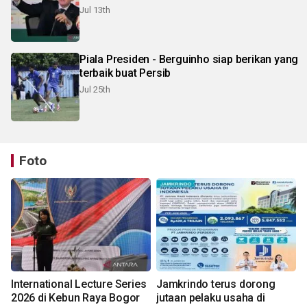
Jul 13th
Piala Presiden - Berguinho siap berikan yang
terbaik buat Persib
Jul 25th
Foto
International Lecture Series
Jamkrindo terus dorong
2026 di Kebun Raya Bogor
jutaan pelaku usaha di