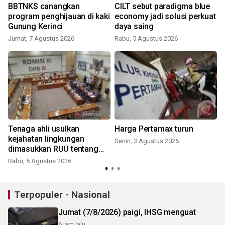
BBTNKS canangkan
CILT sebut paradigma blue
program penghijauan di kaki
economy jadi solusi perkuat
Gunung Kerinci
daya saing
Jumat, 7 Agustus 2026
Rabu, 5 Agustus 2026
Tenaga ahli usulkan
Harga Pertamax turun
kejahatan lingkungan
Senin, 3 Agustus 2026
dimasukkan RUU tentang
Perampasan Aset
Rabu, 5 Agustus 2026
S
Terpopuler - Nasional
Jumat (7/8/2026) paigi, IHSG menguat
6 jam lalu