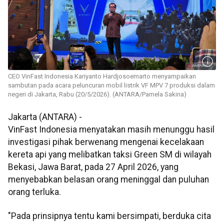
CEO VinFast Indonesia Kariyanto Hardjosoemarto menyampaikan
sambutan pada acara peluncuran mobil listrik VF MPV 7 produksi dalam
negeri di Jakarta, Rabu (20/5/2026). (ANTARA/Pamela Sakina)
Jakarta (ANTARA) -
VinFast Indonesia menyatakan masih menunggu hasil
investigasi pihak berwenang mengenai kecelakaan
kereta api yang melibatkan taksi Green SM di wilayah
Bekasi, Jawa Barat, pada 27 April 2026, yang
menyebabkan belasan orang meninggal dan puluhan
orang terluka.
"Pada prinsipnya tentu kami bersimpati, berduka cita