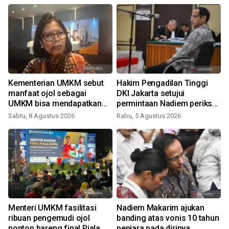
Kementerian UMKM sebut
Hakim Pengadilan Tinggi
i
manfaat ojol sebagai
DKI Jakarta setujui
UMKM bisa mendapatkan
permintaan Nadiem periksa
KUR
saksi tambahan
Sabtu, 8 Agustus 2026
Rabu, 5 Agustus 2026
Menteri UMKM fasilitasi
Nadiem Makarim ajukan
l
ribuan pengemudi ojol
banding atas vonis 10 tahun
nonton bareng final Piala
penjara pada dirinya