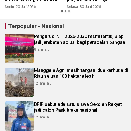
Dunia 2026
Senin, 20 Juli 2026
Selasa, 30 Juni 2026
M
Terpopuler - Nasional
Pengurus INTI 2026-2030 resmi lantik, Siap
jadi jembatan solusi bagi persoalan bangsa
8 jam lalu
Manggala Agni masih tangani dua karhutla di
Riau seluas 100 hektare lebih
12 jam lalu
BPIP sebut ada satu siswa Sekolah Rakyat
jadi calon Paskibraka nasional
12 jam lalu