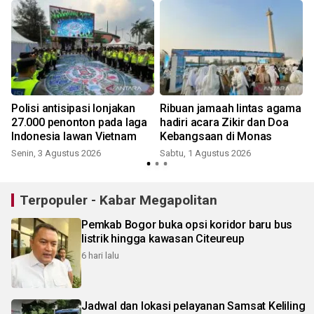
A
Polisi antisipasi lonjakan
Ribuan jamaah lintas agama
27.000 penonton pada laga
hadiri acara Zikir dan Doa
Indonesia lawan Vietnam
Kebangsaan di Monas
Senin, 3 Agustus 2026
Sabtu, 1 Agustus 2026
M
Terpopuler - Kabar Megapolitan
Pemkab Bogor buka opsi koridor baru bus
listrik hingga kawasan Citeureup
6 hari lalu
Jadwal dan lokasi pelayanan Samsat Keliling