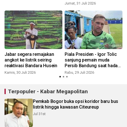
Jumat, 31 Juli 2026
S
Jabar segera remajakan
Piala Presiden - Igor Tolic
angkot ke listrik seiring
sanjung pemain muda
reaktivasi Bandara Husein
Persib Bandung saat hadapi
DPMM FC
Kamis, 30 Juli 2026
Rabu, 29 Juli 2026
R
Terpopuler - Kabar Megapolitan
Pemkab Bogor buka opsi koridor baru bus
listrik hingga kawasan Citeureup
Jul 31st