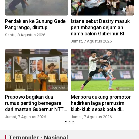
Pendakian ke Gunung Gede
Istana sebut Destry masuk
Pangrango, ditutup
pertimbangan sejumlah
nama calon Gubernur BI
Sabtu, 8 Agustus 2026
Jumat, 7 Agustus 2026
Prabowo bagikan dua
Menpora dukung promotor
n
rumus penting bernegara
hadirkan laga pramusim
dari mantan Gubernur NTT
klub-klub sepak bola di
Ben Mboi
Indonesia
Jumat, 7 Agustus 2026
Jumat, 7 Agustus 2026
Terpopuler - Nasional