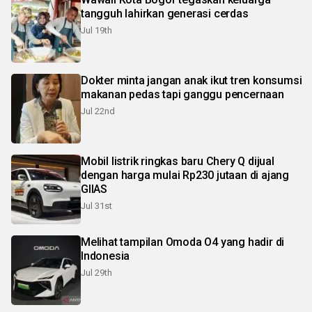
tangguh lahirkan generasi cerdas
Jul 19th
Dokter minta jangan anak ikut tren konsumsi
makanan pedas tapi ganggu pencernaan
Jul 22nd
Mobil listrik ringkas baru Chery Q dijual
dengan harga mulai Rp230 jutaan di ajang
GIIAS
Jul 31st
Melihat tampilan Omoda O4 yang hadir di
Indonesia
Jul 29th