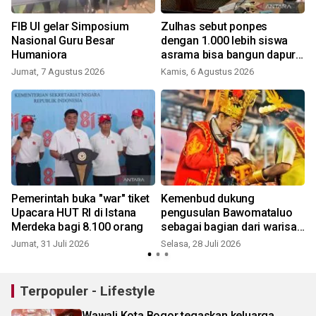
FIB UI gelar Simposium
Zulhas sebut ponpes
Nasional Guru Besar
dengan 1.000 lebih siswa
Humaniora
asrama bisa bangun dapur
MBG
Jumat, 7 Agustus 2026
Kamis, 6 Agustus 2026
S
Pemerintah buka "war" tiket
Kemenbud dukung
Upacara HUT RI di Istana
pengusulan Bawomataluo
Merdeka bagi 8.100 orang
sebagai bagian dari warisan
J
budaya dunia
Jumat, 31 Juli 2026
Selasa, 28 Juli 2026
Terpopuler - Lifestyle
Wawali Kota Bogor tegaskan keluarga