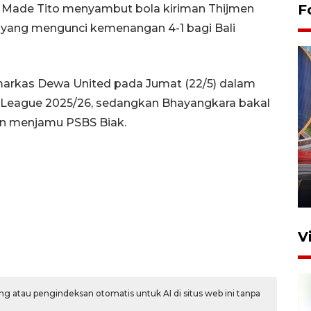
F
l Made Tito menyambut bola kiriman Thijmen
 yang mengunci kemenangan 4-1 bagi Bali
 markas Dewa United pada Jumat (22/5) dalam
 League 2025/26, sedangkan Bhayangkara bakal
n menjamu PSBS Biak.
Komisi V DPR tinjau
perlintasan sebidang di
Stasiun Bogor
12 Juni 2026 18:49
V
g atau pengindeksan otomatis untuk AI di situs web ini tanpa