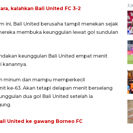
2 j
ra, kalahkan Bali United FC 3-2
 ini, Bali United berusaha tampil menekan sejak
 mereka membuka keunggulan lewat gol sundulan
ndakan keunggulan Bali United empat menit
i kanannya.
urun minum dan mampu memperkecil
nit ke-63. Akan tetapi delapan menit berselang
nggulan dua gol Bali United setelah ia
gung.
Bali United ke gawang Borneo FC