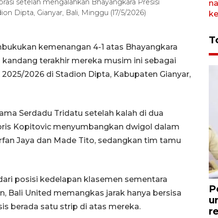
rasi setelah mengalahkan Bhayangkara Presisi
n Dipta, Gianyar, Bali, Minggu (17/5/2026)
T
membukukan kemenangan 4-1 atas Bhayangkara
 kandang terakhir mereka musim ini sebagai
2025/2026 di Stadion Dipta, Kabupaten Gianyar,
tama Serdadu Tridatu setelah kalah di dua
oris Kopitovic menyumbangkan dwigol dalam
 Irfan Jaya dan Made Tito, sedangkan tim tamu
 dari posisi kedelapan klasemen sementara
P
n, Bali United memangkas jarak hanya bersisa
u
is berada satu strip di atas mereka.
r