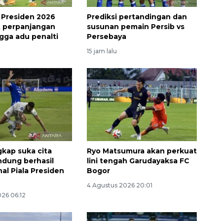
a Presiden 2026
Prediksi pertandingan dan
ut perpanjangan
susunan pemain Persib vs
gga adu penalti
Persebaya
15 jam lalu
kap suka cita
Ryo Matsumura akan perkuat
ndung berhasil
lini tengah Garudayaksa FC
inal Piala Presiden
Bogor
4 Agustus 2026 20:01
Memberantas kejahatan
026 06:12
jalanan Jakarta
2026-08-05 18:00:00