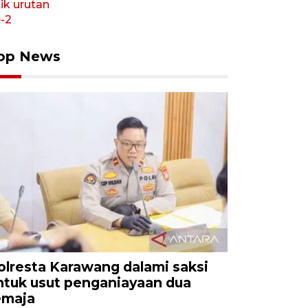
op News
olresta Karawang dalami saksi
ntuk usut penganiayaan dua
emaja