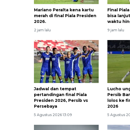
Mariano Peralta kena kartu
Final Pial
merah di final Piala Presiden
bisa lanj
2026.
waktu hin
2 jam lalu
9 jam lalu
Jadwal dan tempat
Lucho ung
pertandingan final Piala
Persib Ba
Presiden 2026, Persib vs
lolos ke f
Persebaya
2026
5 Agustus 2026 13:09
5 Agustus 2