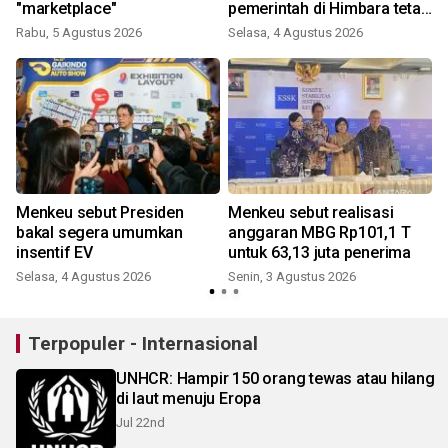
"marketplace"
pemerintah di Himbara tetap
berjalan
Rabu, 5 Agustus 2026
Selasa, 4 Agustus 2026
n
Menkeu sebut Presiden
Menkeu sebut realisasi
bakal segera umumkan
anggaran MBG Rp101,1 T
insentif EV
untuk 63,13 juta penerima
Selasa, 4 Agustus 2026
Senin, 3 Agustus 2026
R
Terpopuler - Internasional
UNHCR: Hampir 150 orang tewas atau hilang
di laut menuju Eropa
Jul 22nd