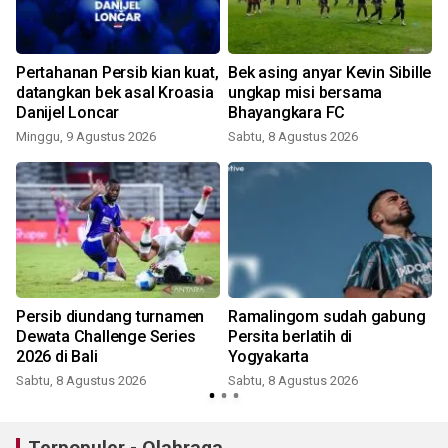
Pertahanan Persib kian kuat,
Bek asing anyar Kevin Sibille
datangkan bek asal Kroasia
ungkap misi bersama
Danijel Loncar
Bhayangkara FC
Minggu, 9 Agustus 2026
Sabtu, 8 Agustus 2026
Persib diundang turnamen
Ramalingom sudah gabung
Dewata Challenge Series
Persita berlatih di
n
2026 di Bali
Yogyakarta
d
Sabtu, 8 Agustus 2026
Sabtu, 8 Agustus 2026
Terpopuler - Olahraga