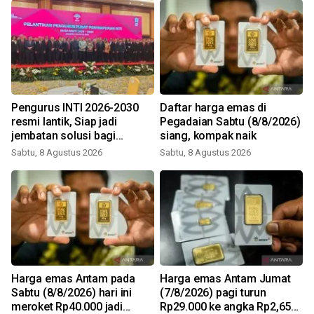
Pengurus INTI 2026-2030
Daftar harga emas di
resmi lantik, Siap jadi
Pegadaian Sabtu (8/8/2026)
jembatan solusi bagi
siang, kompak naik
persoalan bangsa
Sabtu, 8 Agustus 2026
Sabtu, 8 Agustus 2026
Harga emas Antam pada
Harga emas Antam Jumat
Sabtu (8/8/2026) hari ini
(7/8/2026) pagi turun
meroket Rp40.000 jadi
Rp29.000 ke angka Rp2,650