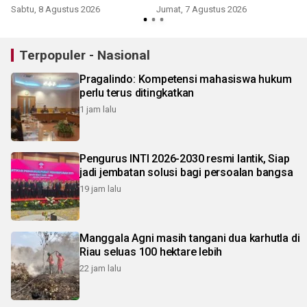
Rp2,690 juta/gr
juta/gr
Sabtu, 8 Agustus 2026
Jumat, 7 Agustus 2026
Terpopuler - Nasional
Pragalindo: Kompetensi mahasiswa hukum
perlu terus ditingkatkan
1 jam lalu
Pengurus INTI 2026-2030 resmi lantik, Siap
jadi jembatan solusi bagi persoalan bangsa
19 jam lalu
Manggala Agni masih tangani dua karhutla di
Riau seluas 100 hektare lebih
22 jam lalu