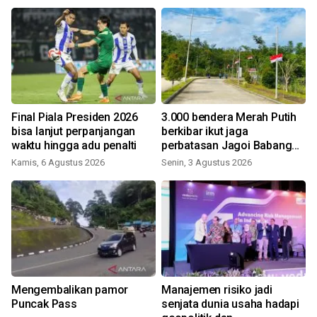
n
Final Piala Presiden 2026
3.000 bendera Merah Putih
bisa lanjut perpanjangan
berkibar ikut jaga
waktu hingga adu penalti
perbatasan Jagoi Babang
S
Kalbar
Kamis, 6 Agustus 2026
Senin, 3 Agustus 2026
Mengembalikan pamor
Manajemen risiko jadi
r
Puncak Pass
senjata dunia usaha hadapi