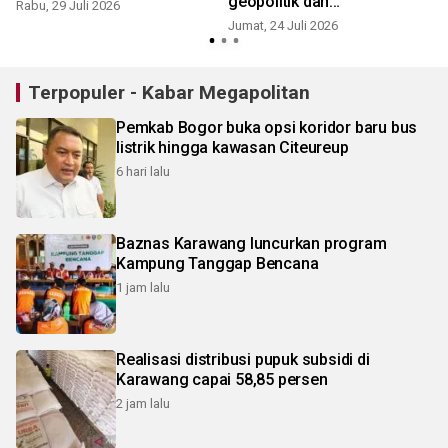
geopolitik dan
Rabu, 29 Juli 2026
ketidakpastian ekonomi
Jumat, 24 Juli 2026
K
Terpopuler - Kabar Megapolitan
Pemkab Bogor buka opsi koridor baru bus
listrik hingga kawasan Citeureup
6 hari lalu
Baznas Karawang luncurkan program
Kampung Tanggap Bencana
1 jam lalu
Realisasi distribusi pupuk subsidi di
Karawang capai 58,85 persen
2 jam lalu