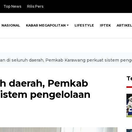
Top News
Rilis Pers
NASIONAL
KABAR MEGAPOLITAN
LIFESTYLE
IPTEK
ARTIKEL
an di seluruh daerah, Pemkab Karawang perkuat sistem pen
T
uh daerah, Pemkab
istem pengelolaan