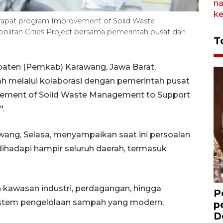
 rapat program Improvement of Solid Waste
litan Cities Project bersama pemerintah pusat dan
T
aten (Pemkab) Karawang, Jawa Barat,
 melalui kolaborasi dengan pemerintah pusat
ement of Solid Waste Management to Support
".
ang, Selasa, menyampaikan saat ini persoalan
ihadapi hampir seluruh daerah, termasuk
awasan industri, perdagangan, hingga
P
istem pengelolaan sampah yang modern,
p
D