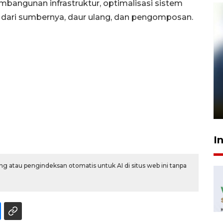
bangunan infrastruktur, optimalisasi sistem
dari sumbernya, daur ulang, dan pengomposan.
Pelanggan Filaha Farm setia
sampai 8 tahan?
1 Juni 2026 05:47
I
g atau pengindeksan otomatis untuk AI di situs web ini tanpa