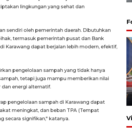
iptakan lingkungan yang sehat dan
F
an sendiri oleh pemerintah daerah. Dibutuhkan
pihak, termasuk pemerintah pusat dan Bank
i Karawang dapat berjalan lebih modern, efektif,
rkan pengelolaan sampah yang tidak hanya
Komisi V DPR tinjau
sampah, tetapi juga mampu memberikan nilai
perlintasan sebidang di
an energi alternatif.
Stasiun Bogor
12 Juni 2026 18:49
arap pengelolaan sampah di Karawang dapat
rakat meningkat, dan beban TPA (Tempat
V
 secara signifikan," katanya.