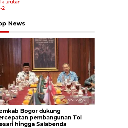
op News
emkab Bogor dukung
ercepatan pembangunan Tol
esari hingga Salabenda