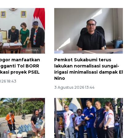
Waspadai penyakit saat
musim kemarau
2026-08-05 12:00:00
ogor manfaatkan
Pemkot Sukabumi terus
gganti Tol BORR
lakukan normalisasi sungai-
okasi proyek PSEL
irigasi minimalisasi dampak El
Nino
026 18:43
3 Agustus 2026 13:44