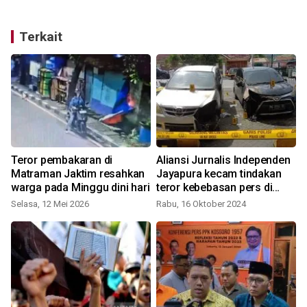
Terkait
Teror pembakaran di
Aliansi Jurnalis Independen
n
Matraman Jaktim resahkan
Jayapura kecam tindakan
warga pada Minggu dini hari
teror kebebasan pers di
Papua
Selasa, 12 Mei 2026
Rabu, 16 Oktober 2024