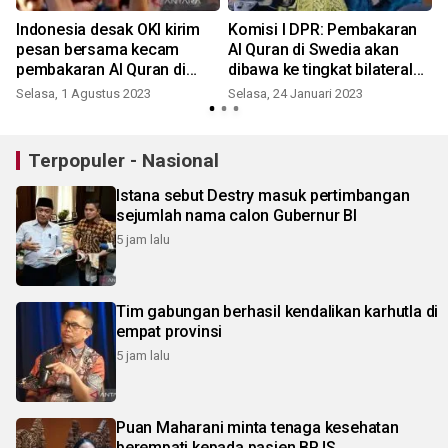
Indonesia desak OKI kirim
Komisi I DPR: Pembakaran
pesan bersama kecam
Al Quran di Swedia akan
pembakaran Al Quran di
dibawa ke tingkat bilateral
beberapa negara Eropa
atau multilateral
Selasa, 1 Agustus 2023
Selasa, 24 Januari 2023
Terpopuler - Nasional
Istana sebut Destry masuk pertimbangan
sejumlah nama calon Gubernur BI
5 jam lalu
Tim gabungan berhasil kendalikan karhutla di
empat provinsi
5 jam lalu
Puan Maharani minta tenaga kesehatan
berempati kepada pasien BPJS