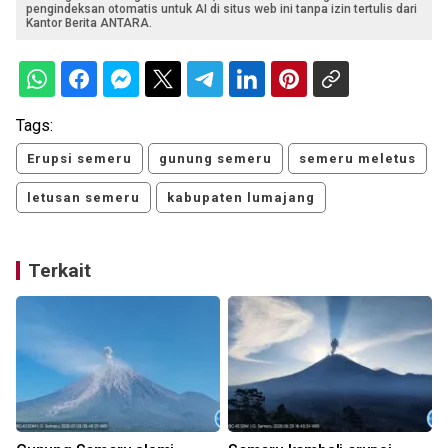
pengindeksan otomatis untuk AI di situs web ini tanpa izin tertulis dari
Kantor Berita ANTARA.
Tags:
Erupsi semeru
gunung semeru
semeru meletus
letusan semeru
kabupaten lumajang
Terkait