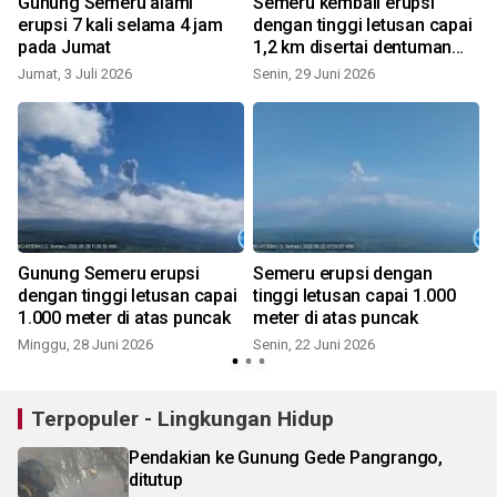
Gunung Semeru alami
Semeru kembali erupsi
erupsi 7 kali selama 4 jam
dengan tinggi letusan capai
pada Jumat
1,2 km disertai dentuman
J
sedang
Jumat, 3 Juli 2026
Senin, 29 Juni 2026
Gunung Semeru erupsi
Semeru erupsi dengan
dengan tinggi letusan capai
tinggi letusan capai 1.000
1.000 meter di atas puncak
meter di atas puncak
Minggu, 28 Juni 2026
Senin, 22 Juni 2026
S
Terpopuler - Lingkungan Hidup
Pendakian ke Gunung Gede Pangrango,
ditutup