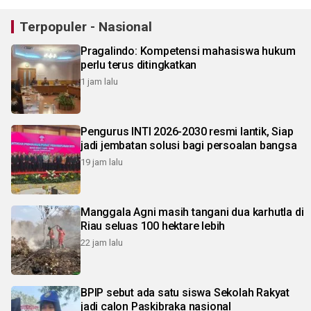
Terpopuler - Nasional
Pragalindo: Kompetensi mahasiswa hukum
perlu terus ditingkatkan
1 jam lalu
Pengurus INTI 2026-2030 resmi lantik, Siap
jadi jembatan solusi bagi persoalan bangsa
19 jam lalu
Manggala Agni masih tangani dua karhutla di
Riau seluas 100 hektare lebih
22 jam lalu
BPIP sebut ada satu siswa Sekolah Rakyat
jadi calon Paskibraka nasional