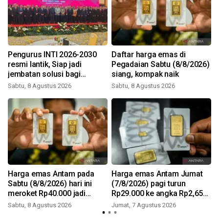
Pengurus INTI 2026-2030
Daftar harga emas di
resmi lantik, Siap jadi
Pegadaian Sabtu (8/8/2026)
jembatan solusi bagi
siang, kompak naik
persoalan bangsa
Sabtu, 8 Agustus 2026
Sabtu, 8 Agustus 2026
Harga emas Antam pada
Harga emas Antam Jumat
Sabtu (8/8/2026) hari ini
(7/8/2026) pagi turun
meroket Rp40.000 jadi
Rp29.000 ke angka Rp2,650
Rp2,690 juta/gr
juta/gr
Sabtu, 8 Agustus 2026
Jumat, 7 Agustus 2026